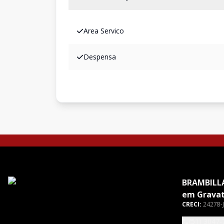
Area Servico
Despensa
BRAMBILLA
em Gravat
CRECI:
24278-J
(51) 3047-