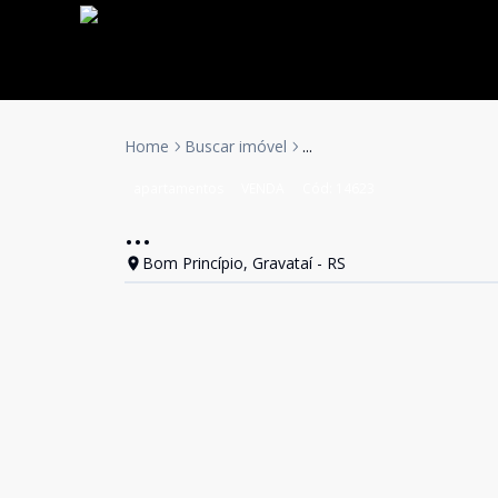
Home
Buscar imóvel
...
apartamentos
VENDA
Cód:
14623
...
Bom Princípio, Gravataí - RS