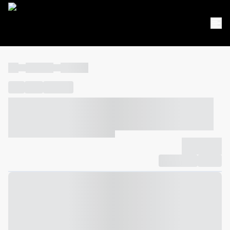
----
----- -----
----- -----
----
-----
---- ------
----- ----- -- ------ ---- ---- -- ----- ----- -----
--- ------
----- ----- -- ------ ----- ----- -- ------
-------------
Compartilhar
Favorito