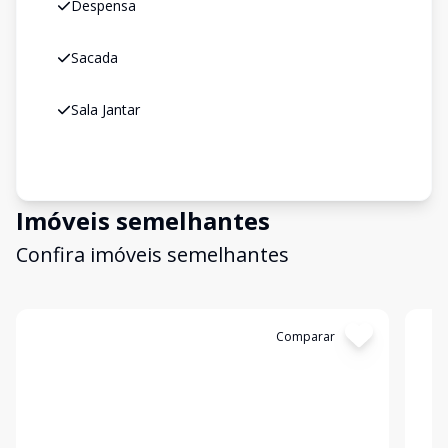
Despensa
Sacada
Sala Jantar
Imóveis semelhantes
Confira imóveis semelhantes
Cód:
23492
Comparar
Có