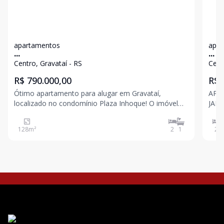
apartamentos
apar
...
...
Centro, Gravataí - RS
Cent
R$ 790.000,00
R$ 
Ótimo apartamento para alugar em Gravataí,
APT
localizado no condomínio Plaza Inhoque! O imóvel
JANT
conta com 01 suíte com banheira, 02 dormitórios,
GAR
banheiro social, lavabo, sala de estar aconchegante,
PARA
128
m²
2
1
2
área de serviço, churrasqueira e sacada. Uma
11 
excelente opo
DA 