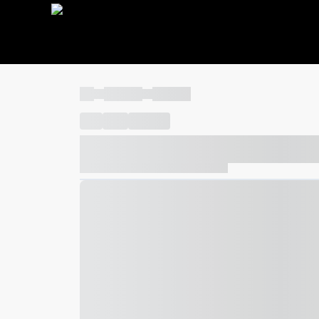
----
----- -----
----- -----
----
-----
---- ------
----- ----- -- ------ ---- ---- -- ---
----- ----- -- ------ ----- ----- -- ------