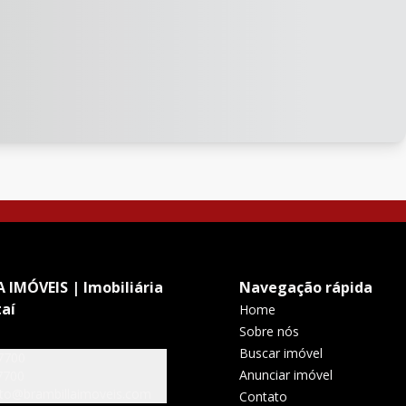
 IMÓVEIS | Imobiliária
Navegação rápida
aí
Home
Sobre nós
Buscar imóvel
7700
Anunciar imóvel
7700
to@brambillaimoveis.com
Contato