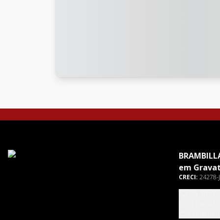
BRAMBILLA
em Gravat
CRECI:
24278-J
(51) 3047-
(51) 3047-
atendimen