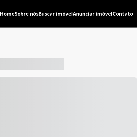
Home
Sobre nós
Buscar imóvel
Anunciar imóvel
Contato
-- ----- ----- --- ------