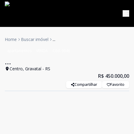
Home
Buscar imóvel
...
apartamentos
VENDA
Cód:
9346
...
Centro, Gravataí - RS
R$ 450.000,00
Compartilhar
Favorito