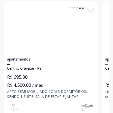
Cód:
12191
Comparar
Có
apartamentos
apar
...
...
Centro, Gravataí - RS
Cent
R$ 695,00
R$ 4.500,00
R$ 
/ mês
APTO SEMI MOBILIADO COM 3 DORMITÓRIOS,
Lindo 
SENDO 1 SUÍTE, SALA DE ESTAR E JANTAR,
dorm
COZINHA, 3 BANHEIROS, ÁREA DE SERVIÇO, ÁGUA
inte
QUENTE, SACADA, GARAGEM COBERTA PARA 1
pisc
110
m²
3
1
1
103
CARRO, CHURRASQUEIRA, 3 SPLIT, PISO
um a