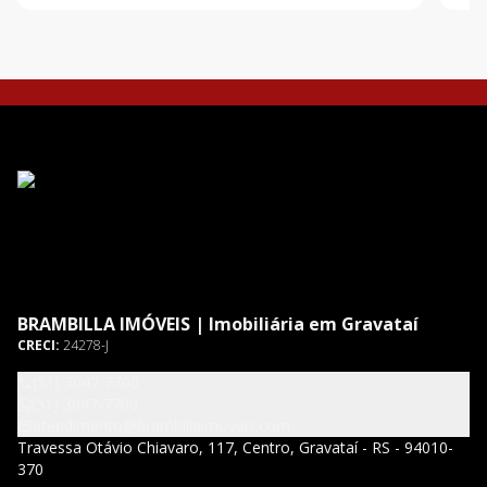
LAMINADO, COM 110 M² DE ÁREA PRIVATIVA.
Disp
BRAMBILLA IMÓVEIS | Imobiliária em Gravataí
CRECI:
24278-J
(51) 3047-7700
(51) 3047-7700
atendimento@brambillaimoveis.com
Travessa Otávio Chiavaro, 117, Centro, Gravataí - RS - 94010-
370