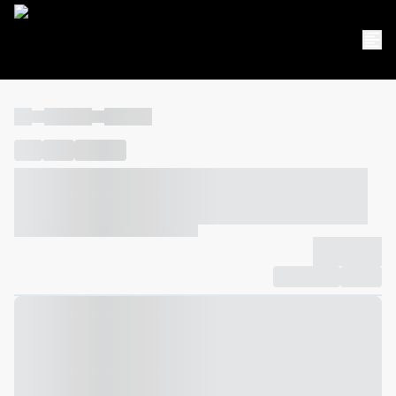
----
----- -----
----- -----
----
-----
---- ------
----- ----- -- ------ ---- ---- -- ----- ----- -----
--- ------
----- ----- -- ------ ----- ----- -- ------
-------------
Compartilhar
Favorito