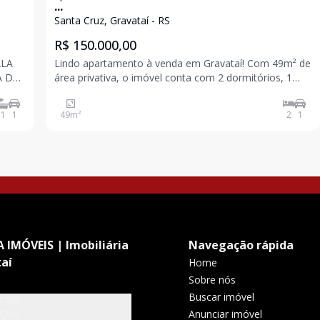
...
Santa Cruz, Gravataí - RS
R$ 150.000,00
ALA
Lindo apartamento à venda em Gravataí! Com 49m² de
A DE
área privativa, o imóvel conta com 2 dormitórios, 1
ERTA
banheiro, sala de estar e jantar integradas e lavanderia,
oferecendo um espaço funcional e bem aproveitado. O
1
1
49
m²
2
1
condomínio dispõe de excelente infra
 IMÓVEIS | Imobiliária
Navegação rápida
aí
Home
Sobre nós
Buscar imóvel
7700
Anunciar imóvel
7700