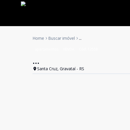
Home
Buscar imóvel
...
apartamentos
VENDA
Cód:
12558
...
Santa Cruz, Gravataí - RS