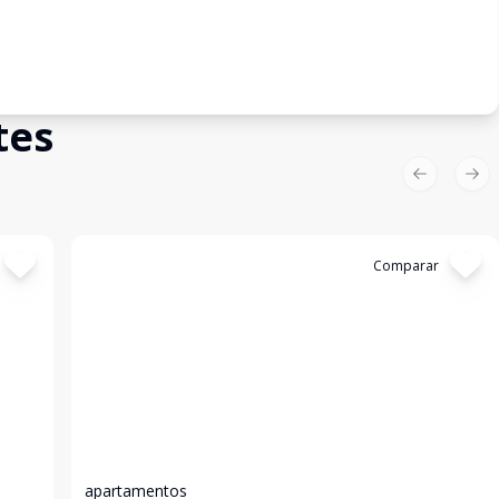
tes
Previous sl
Nex
Cód:
15328
Comparar
apartamentos