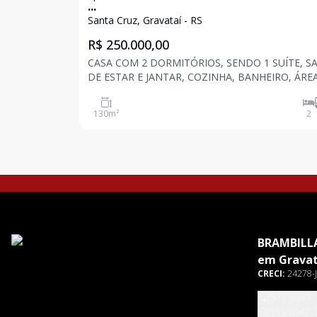
...
Santa Cruz, Gravataí - RS
R$ 250.000,00
CASA COM 2 DORMITÓRIOS, SENDO 1 SUÍTE, S
DE ESTAR E JANTAR, COZINHA, BANHEIRO, ÁRE
SERVIÇO, PÁTIO NOS FUNDOS, GARAGEM COB
PARA 1 CARRO, COM 82 M² DE ÁREA PRIVATIVA.
130
m²
2
BRAMBILLA
em Gravat
CRECI:
24278-J
(51) 3047-
(51) 3047-