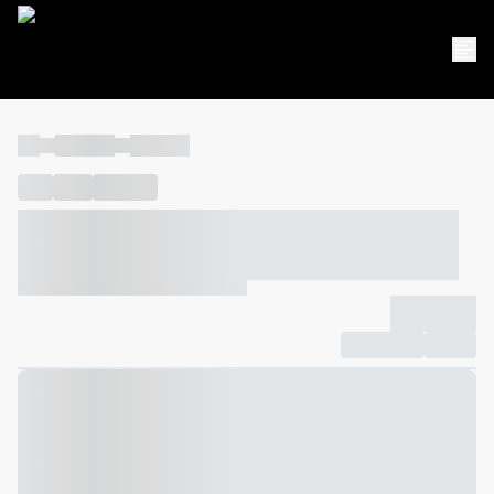
----
----- -----
----- -----
----
-----
---- ------
----- ----- -- ------ ---- ---- -- ----- ----- -----
--- ------
----- ----- -- ------ ----- ----- -- ------
-------------
Compartilhar
Favorito