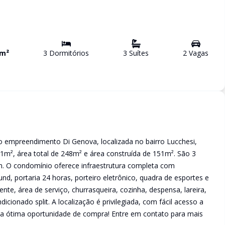
m²
3
Dormitório
s
3
Suíte
s
2
Vaga
s
 empreendimento Di Genova, localizada no bairro Lucchesi,
151m², área total de 248m² e área construída de 151m². São 3
em. O condomínio oferece infraestrutura completa com
nd, portaria 24 horas, porteiro eletrônico, quadra de esportes e
te, área de serviço, churrasqueira, cozinha, despensa, lareira,
ondicionado split. A localização é privilegiada, com fácil acesso a
sa ótima oportunidade de compra! Entre em contato para mais