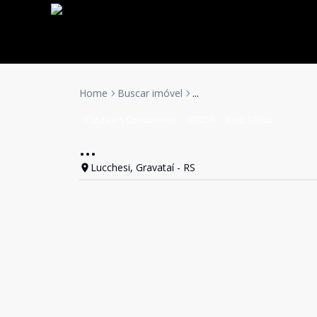
Home
Buscar imóvel
...
Casas em Condomínio
VENDA
Cód:
13366
...
Lucchesi, Gravataí - RS