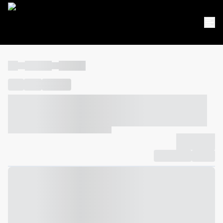
----
----- -----
----- -----
----
-----
---- ------
----- ----- -- ------ ---- ---- -- ----- ----- -----
--- ------
----- ----- -- ------ ----- ----- -- ------
-------------
Compartilhar
Favorito