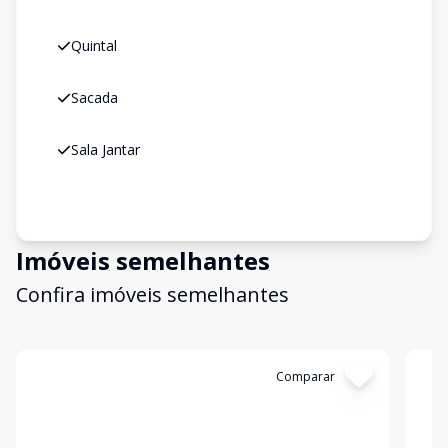
Quintal
Sacada
Sala Jantar
Imóveis semelhantes
Confira imóveis semelhantes
Cód:
23607
Comparar
Có