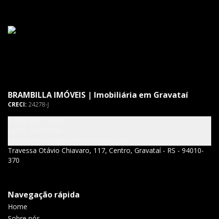
BRAMBILLA IMÓVEIS | Imobiliária em Gravataí
CRECI:
24278-J
(51) 3047-7700
(51) 3047-7700
atendimento@brambillaimoveis.com
Travessa Otávio Chiavaro, 117, Centro, Gravataí - RS - 94010-
370
Navegação rápida
Home
Sobre nós