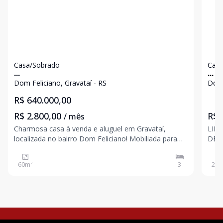
Casa/Sobrado
Casa
...
...
Dom Feliciano, Gravataí - RS
Dom 
R$ 640.000,00
R$ 2.800,00
R$ 
/ mês
Charmosa casa à venda e aluguel em Gravataí,
LIND
localizada no bairro Dom Feliciano! Mobiliada para
DE E
locação Se você procura uma casa à venda em
COZ
Gravataí com amplo terreno e excelente localização,
QUE
60
m²
3
260
esta é uma ótima oportunidade. O imóvel possui 560
JAR
m² de áre
GAR
DE Á