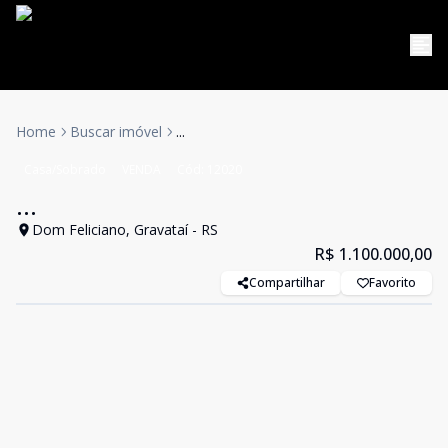
Home
Buscar imóvel
...
Casa/Sobrado
VENDA
Cód:
12020
...
Dom Feliciano, Gravataí - RS
R$ 1.100.000,00
Compartilhar
Favorito