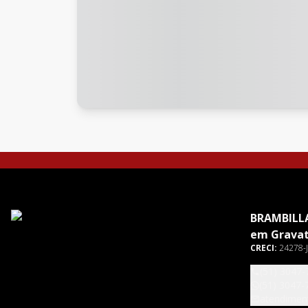
BRAMBILLA
em Gravat
CRECI:
24278-J
(51) 3047-
(51) 3047-
atendimen