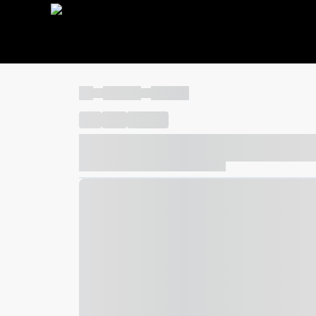
----
----- -----
----- -----
----
-----
---- ------
----- ----- -- ------ ---- ---- -- ---
----- ----- -- ------ ----- ----- -- ------