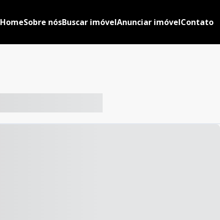
Home
Sobre nós
Buscar imóvel
Anunciar imóvel
Contato
-- ----- ----- --- ------