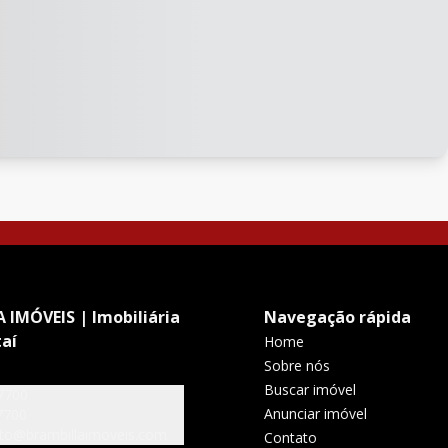
 IMÓVEIS | Imobiliária
Navegação rápida
aí
Home
Sobre nós
Buscar imóvel
7700
Anunciar imóvel
7700
to@brambillaimoveis.com
Contato