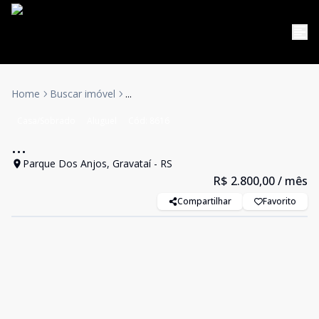
Home
Buscar imóvel
...
Casa/Sobrado
Aluguel
Cód:
8616
...
Parque Dos Anjos, Gravataí - RS
R$ 2.800,00
/ mês
Compartilhar
Favorito