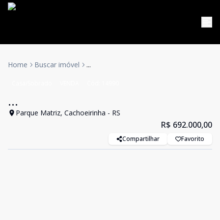
Home
Buscar imóvel
...
Casa/Sobrado
VENDA
Cód:
14990
...
Parque Matriz, Cachoeirinha - RS
R$ 692.000,00
Compartilhar
Favorito