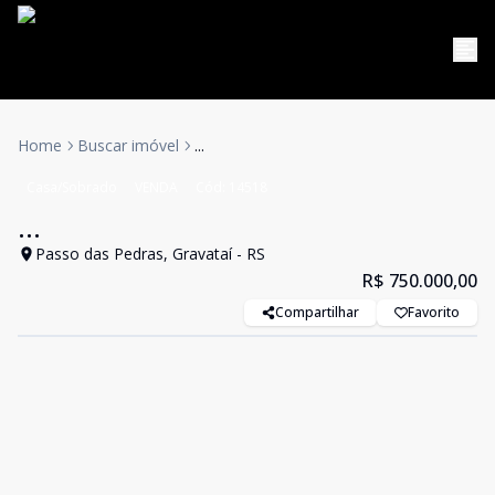
Home
Buscar imóvel
...
Casa/Sobrado
VENDA
Cód:
14518
...
Passo das Pedras, Gravataí - RS
R$ 750.000,00
Compartilhar
Favorito