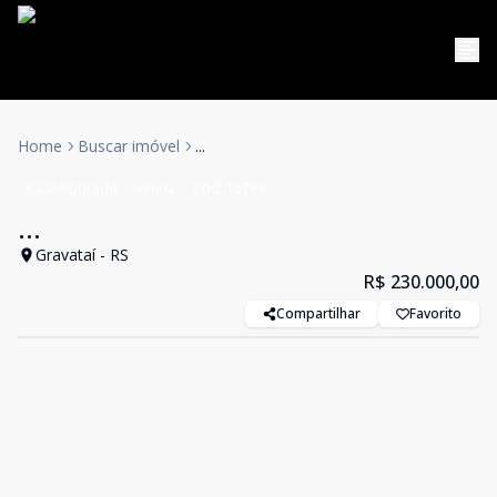
Home
Buscar imóvel
...
Casa/Sobrado
Venda
Cód:
15789
...
Gravataí - RS
R$ 230.000,00
Compartilhar
Favorito