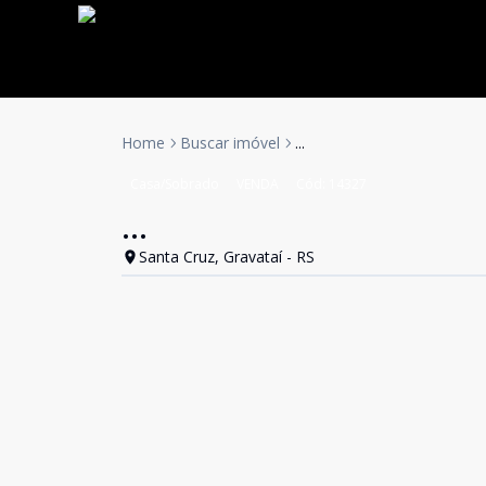
Home
Buscar imóvel
...
Casa/Sobrado
VENDA
Cód:
14327
...
Santa Cruz, Gravataí - RS