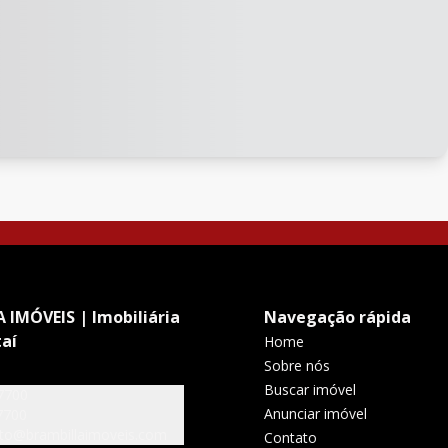
 IMÓVEIS | Imobiliária
Navegação rápida
aí
Home
Sobre nós
Buscar imóvel
7700
Anunciar imóvel
7700
to@brambillaimoveis.com
Contato