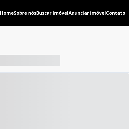
Home
Sobre nós
Buscar imóvel
Anunciar imóvel
Contato
-- ----- ----- --- ------