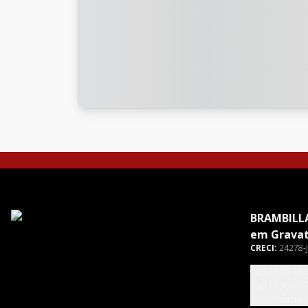
BRAMBILLA
em Gravat
CRECI:
24278-J
(51) 3047-
(51) 3047-
atendimen