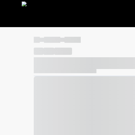
----
----- -----
----- -----
----
-----
---- ------
----- ----- -- ------ ---- ---- -- ---
----- ----- -- ------ ----- ----- -- ------