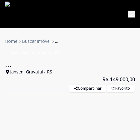
Home
Buscar imóvel
...
Lojas
VENDA
Cód:
11965
...
Jansen, Gravataí - RS
R$ 149.000,00
Compartilhar
Favorito