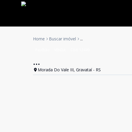
Home
Buscar imóvel
...
Pavilhão
VENDA
Cód:
12449
...
Morada Do Vale III, Gravataí - RS