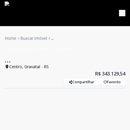
Home
Buscar imóvel
...
Salas Comerciais
VENDA
Cód:
13051
...
Centro, Gravataí - RS
R$ 343.129,54
Compartilhar
Favorito