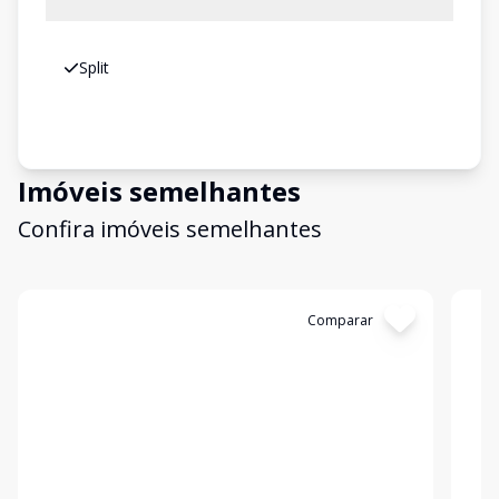
Split
Imóveis semelhantes
Confira imóveis semelhantes
Cód:
23614
Comparar
Có