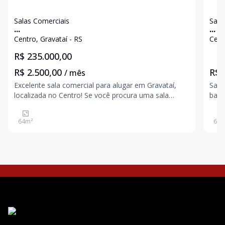
Salas Comerciais
Sala
...
...
Centro, Gravataí - RS
Cent
R$ 235.000,00
R$ 2.500,00
R$ 
/ mês
Excelente sala comercial para alugar em Gravataí,
Sala
localizada no Centro! Se você procura uma sala
banh
comercial para alugar em Gravataí, esta é uma
excelente oportunidade para instalar ou expandir o
64
m²
60
m
seu negócio em uma das regiões mais valorizadas e
moviment