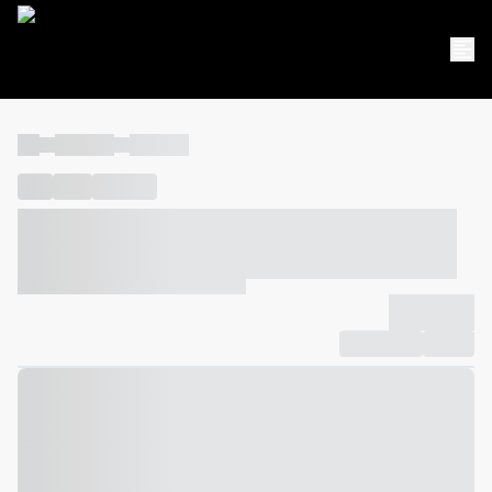
----
----- -----
----- -----
----
-----
---- ------
----- ----- -- ------ ---- ---- -- ----- ----- -----
--- ------
----- ----- -- ------ ----- ----- -- ------
-------------
Compartilhar
Favorito