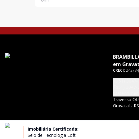
64
m²
negócio em uma das regiões mais valorizadas e
moviment
BRAMBILLA
em Gravat
CRECI:
24278-J
(51) 3047-
(51) 3047-
atendimen
Travessa Otá
Gravataí - R
Imobiliária Certificada:
Selo de Tecnologia Loft