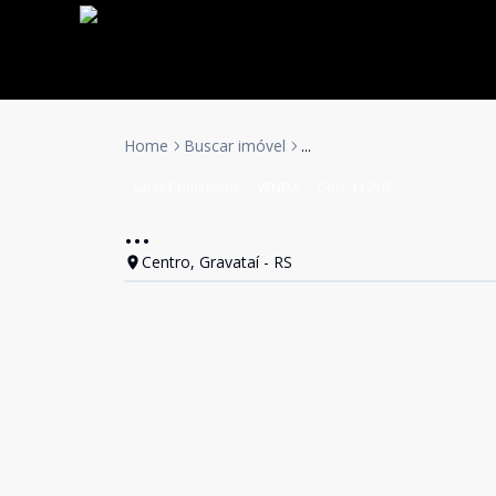
Home
Buscar imóvel
...
Salas Comerciais
VENDA
Cód:
11219
...
Centro, Gravataí - RS