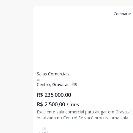
Cód:
23614
Comparar
Salas Comerciais
...
Centro, Gravataí - RS
R$ 235.000,00
R$ 2.500,00
/ mês
Excelente sala comercial para alugar em Gravataí,
localizada no Centro! Se você procura uma sala
comercial para alugar em Gravataí, esta é uma
excelente oportunidade para instalar ou expandir 