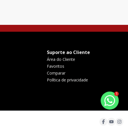
105
m²
2
bem distribuído. O imóvel conta com **105 m² d
Suporte ao Cliente
Área do Cliente
Favoritos
Comparar
Política de privacidade
1