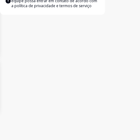
equipe possa entrar em contato de acordo com
a
política de privacidade e termos de serviço
ide
t slide