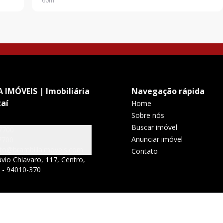
60
m²
 IMÓVEIS | Imobiliária
Navegação rápida
aí
Home
Sobre nós
Buscar imóvel
7700
Anunciar imóvel
7700
to@brambillaimoveis.com
Contato
vio Chiavaro, 117, Centro,
S - 94010-370