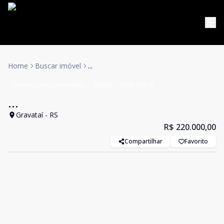
Home
Buscar imóvel
...
Terrenos em Condomínio
VENDA
Cód:
13619
...
Gravataí - RS
R$ 220.000,00
Compartilhar
Favorito