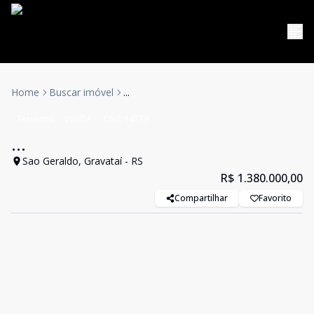
Home
Buscar imóvel
...
Terrenos
VENDA
Cód:
14779
...
Sao Geraldo, Gravataí - RS
R$ 1.380.000,00
Compartilhar
Favorito