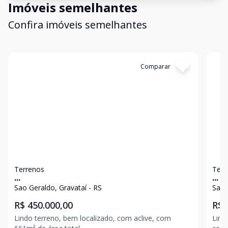
Imóveis semelhantes
Confira imóveis semelhantes
Cód:
12448
Comparar
Có
Terrenos
Terr
...
...
Sao Geraldo, Gravataí - RS
Sao 
R$ 450.000,00
R$ 
Lindo terreno, bem localizado, com aclive, com
Lindo 