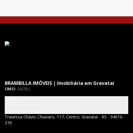
BRAMBILLA IMÓVEIS | Imobiliária em Gravataí
CRECI:
24278-J
(51) 3047-7700
(51) 3047-7700
atendimento@brambillaimoveis.com
Travessa Otávio Chiavaro, 117, Centro, Gravataí - RS - 94010-
370