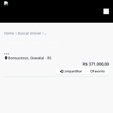
Home
Buscar imóvel
...
apartamentos
Venda
Cód:
15452
...
Bonsucesso, Gravataí - RS
R$ 371.000,00
Compartilhar
Favorito