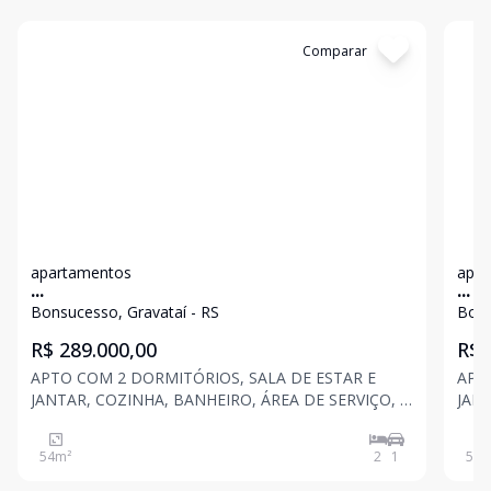
Cód:
14381
Comparar
Có
apartamentos
apar
...
...
Bonsucesso, Gravataí - RS
Bons
R$ 289.000,00
R$ 
APTO COM 2 DORMITÓRIOS, SALA DE ESTAR E
APT
JANTAR, COZINHA, BANHEIRO, ÁREA DE SERVIÇO, 1
JANT
VAGA PARA CARRO, PISO PORCELANATO, COM 54
VAG
M² DE ÁREA PRIVATIVA.
M² D
54
m²
2
1
54
m