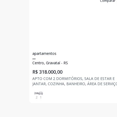
Cód:
8483
Comparar
apartamentos
...
Centro, Gravataí - RS
R$ 318.000,00
APTO COM 2 DORMITÓRIOS, SALA DE ESTAR E
JANTAR, COZINHA, BANHEIRO, ÁREA DE SERVIÇ
GARAGEM COBERTA PARA 1 CARRO, DE FRENTE
PARA A RUA, COM 60 M² DE ÁREA PRIVATIVA MA
2
1
M² DE PÁTIO, BEM LOCALIZADO NO CENTRO D
CIDADE.