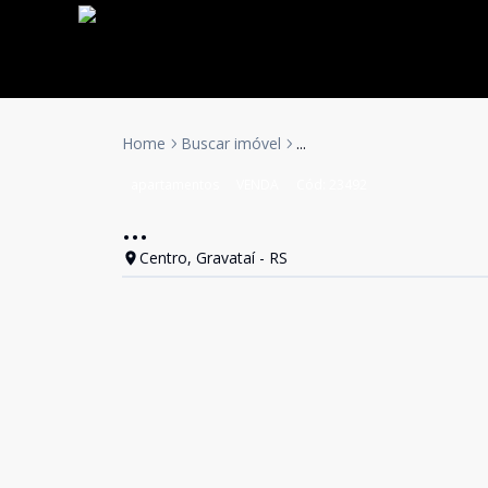
Home
Buscar imóvel
...
apartamentos
VENDA
Cód:
23492
...
Centro, Gravataí - RS