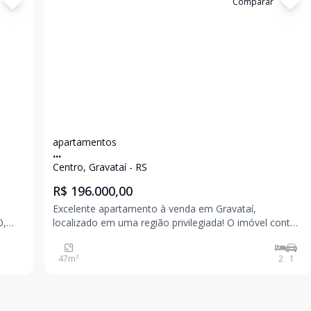
Cód:
10489
Comparar
apartamentos
...
Centro, Gravataí - RS
R$ 196.000,00
Excelente apartamento à venda em Gravataí,
O,
localizado em uma região privilegiada! O imóvel conta
com 47 m² de área privativa, com 2 dormitórios, sala
IS 11
de estar e jantar integradas, cozinha mobiliada,
47
m²
2
1
A
banheiro e área de serviço, oferecendo praticidade, c