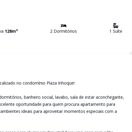
iva
128
m²
2
Dormitório
s
1
Suíte
calizado no condomínio Plaza Inhoque!
ormitórios, banheiro social, lavabo, sala de estar aconchegante,
excelente oportunidade para quem procura apartamento para
e ambientes ideais para aproveitar momentos especiais com a