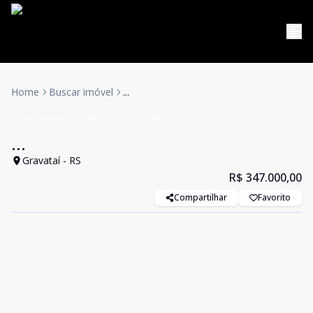
Home
Buscar imóvel
...
apartamentos
Venda
Cód:
15974
...
Gravataí - RS
R$ 347.000,00
Compartilhar
Favorito