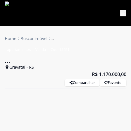
Home
Buscar imóvel
...
apartamentos
Venda
Cód:
15651
...
Gravataí - RS
R$ 1.170.000,00
Compartilhar
Favorito