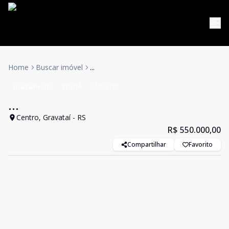
Home
Buscar imóvel
...
apartamentos
VENDA
Cód:
5197
...
Centro, Gravataí - RS
R$ 550.000,00
Compartilhar
Favorito