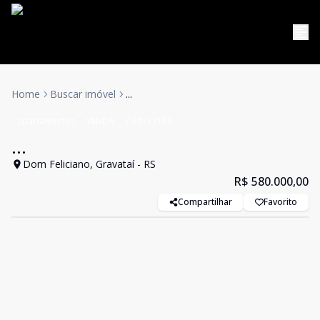
Home
Buscar imóvel
...
apartamentos
VENDA
Cód:
13115
...
Dom Feliciano, Gravataí - RS
R$ 580.000,00
Compartilhar
Favorito