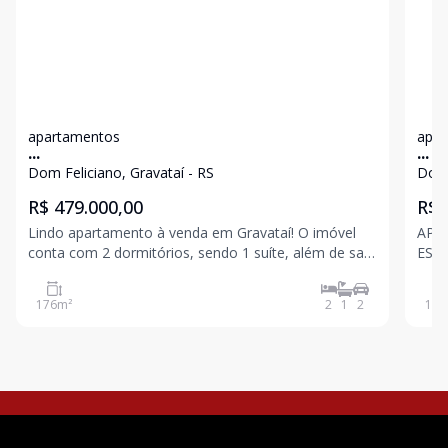
apartamentos
apar
...
...
Dom Feliciano, Gravataí - RS
Dom 
R$ 479.000,00
R$ 
Lindo apartamento à venda em Gravataí! O imóvel
APT
conta com 2 dormitórios, sendo 1 suíte, além de sala
ESTA
de estar, cozinha e área de serviço com
SER
churrasqueira, proporcionando um ambiente
M² 
176
m²
2
1
2
166
moderno, funcional e bem distribuído. Dispõe de
PORT
terraço com aproxi