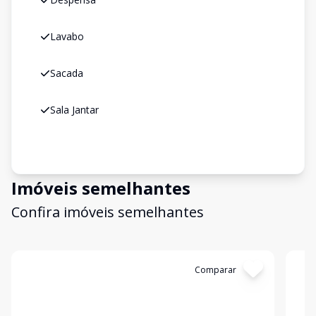
Lavabo
Sacada
Sala Jantar
Imóveis semelhantes
Confira imóveis semelhantes
Cód:
4958
Comparar
Có