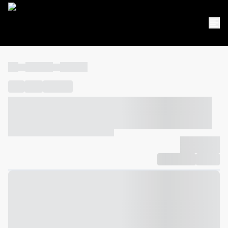
----
----- -----
----- -----
----
-----
---- ------
----- ----- -- ------ ---- ---- -- ----- ----- -----
--- ------
----- ----- -- ------ ----- ----- -- ------
-------------
Compartilhar
Favorito