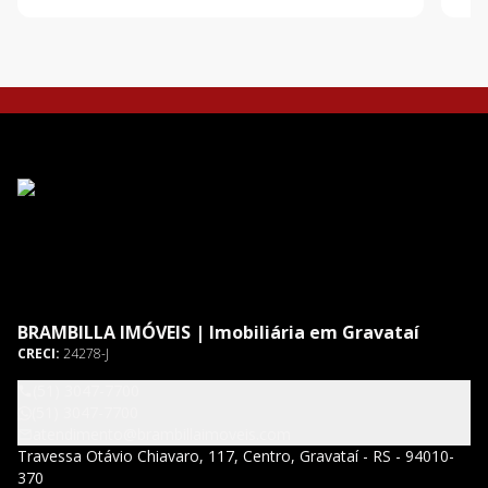
de serviço e 1 vaga de estacionamento. Uma ótim
BRAMBILLA IMÓVEIS | Imobiliária em Gravataí
CRECI:
24278-J
(51) 3047-7700
(51) 3047-7700
atendimento@brambillaimoveis.com
Travessa Otávio Chiavaro, 117, Centro, Gravataí - RS - 94010-
370