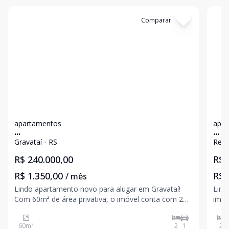
Cód:
15762
Comparar
Có
apartamentos
apar
...
...
Gravataí - RS
Rena
R$ 240.000,00
R$ 
R$ 1.350,00
R$ 
/ mês
Lindo apartamento novo para alugar em Gravataí!
Lind
Com 60m² de área privativa, o imóvel conta com 2
imóv
dormitórios, 1 banheiro, cozinha funcional, sala de
jant
estar e jantar integradas, piso em porcelanato, área
serv
60
m²
2
1
2