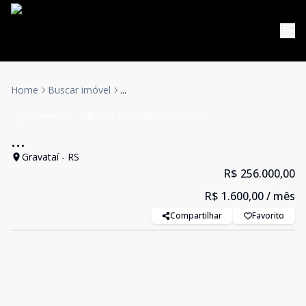
Home
Buscar imóvel
...
apartamentos
VENDA E ALUGUEL
Cód:
23531
...
Gravataí - RS
R$ 256.000,00
R$ 1.600,00
/ mês
Compartilhar
Favorito