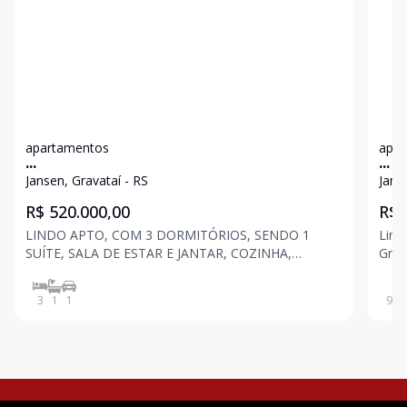
apartamentos
apar
...
...
Jansen, Gravataí - RS
Jans
R$ 520.000,00
R$ 
LINDO APTO, COM 3 DORMITÓRIOS, SENDO 1
Lind
SUÍTE, SALA DE ESTAR E JANTAR, COZINHA,
Gravataí! O imóvel conta 
BANHEIRO, ÁREA DE SERVIÇO, SACADA, GARAGEM
suít
COBERTA PARA 1 CARRO, COM 101 M² DE ÁREA
prop
3
1
1
92
m
PRIVATIVA, CONDOMÍNIO COM SALÃO DE FESTAS
acon
COM CHURRASQUEIRA.
serv