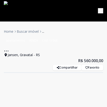
Home
Buscar imóvel
...
apartamentos
VENDA
Cód:
11968
...
Jansen, Gravataí - RS
R$ 560.000,00
Compartilhar
Favorito