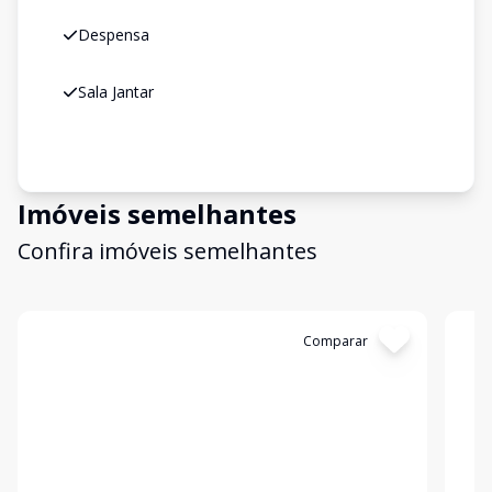
Despensa
Sala Jantar
Imóveis semelhantes
Confira imóveis semelhantes
Cód:
15184
Comparar
Có