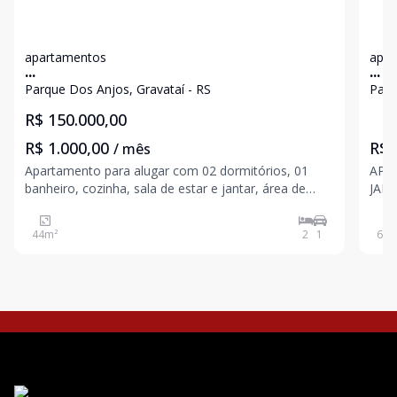
apartamentos
apar
...
...
Parque Dos Anjos, Gravataí - RS
Parq
R$ 150.000,00
R$ 1.000,00
R$ 
/ mês
Apartamento para alugar com 02 dormitórios, 01
APT
banheiro, cozinha, sala de estar e jantar, área de
JANT
serviço e vaga de carro.
VAGA
44
m²
2
1
60
m