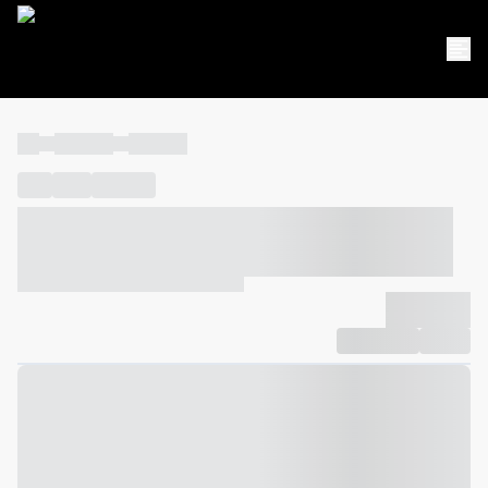
----
----- -----
----- -----
----
-----
---- ------
----- ----- -- ------ ---- ---- -- ----- ----- -----
--- ------
----- ----- -- ------ ----- ----- -- ------
-------------
Compartilhar
Favorito