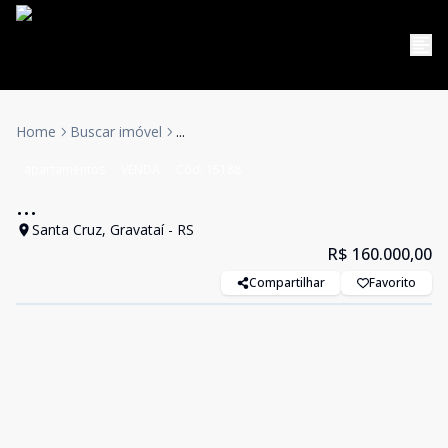
Home
Buscar imóvel
...
apartamentos
VENDA
Cód:
15188
...
Santa Cruz, Gravataí - RS
R$ 160.000,00
Compartilhar
Favorito