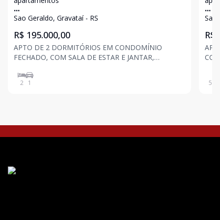
apartamentos
apar
...
...
Sao Geraldo, Gravataí - RS
Sao 
R$ 195.000,00
R$ 
APTO DE 2 DORMITÓRIOS EM CONDOMÍNIO
APT
FECHADO, COM SALA DE ESTAR E JANTAR,
CON
COZINHA, BANHEIRO, ÁREA DE SERVIÇO, 1 VAGA
JANT
PARA CARRO, COM 44 M² DE ÁREA PRIVATIVA,
VAG
2
1
50
m
CONDOMÍNIO COM PORTARIA 24 HORAS, SALÃO
PRI
DE FESTAS, REDÁRIO, PLAYGROUND, ESPAÇO
HOR
FITNESS, SALÃO DE J
PLA