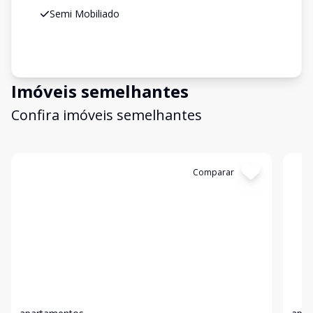
Semi Mobiliado
Imóveis semelhantes
Confira imóveis semelhantes
Cód:
10187
Comparar
Có