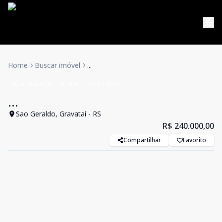
Home
Buscar imóvel
...
apartamentos
VENDA
Cód:
14270
...
Sao Geraldo, Gravataí - RS
R$ 240.000,00
Compartilhar
Favorito