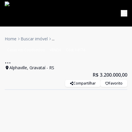
Home
Buscar imóvel
...
Casas em Condomínio
VENDA
Cód:
14174
...
Alphaville, Gravataí - RS
R$ 3.200.000,00
Compartilhar
Favorito