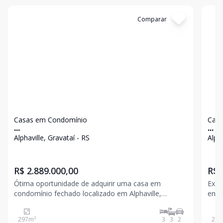
Cód:
14627
Comparar
Có
Casas em Condomínio
Casa
...
...
Alphaville, Gravataí - RS
Alpha
R$ 2.889.000,00
R$ 
Ótima oportunidade de adquirir uma casa em
Exce
condomínio fechado localizado em Alphaville,
em G
Gravataí - RS. A casa possui uma área privativa de
lare
297m² e área total de 384m². Com 3 suítes, closet, 2
quint
297
m²
3
3
2
220