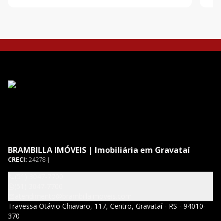
vagas cobertas, lareira, piscina, sacada, aberturas
spli
automatizad
BRAMBILLA IMÓVEIS | Imobiliária em Gravataí
CRECI:
24278-J
(51) 3047-7700
(51) 3047-7700
atendimento@brambillaimoveis.com
Travessa Otávio Chiavaro, 117, Centro, Gravataí - RS - 94010-
370