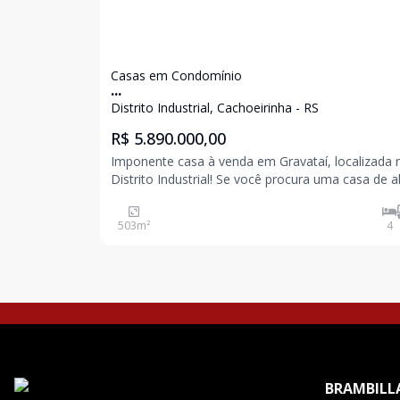
Casas em Condomínio
...
Distrito Industrial, Cachoeirinha - RS
R$ 5.890.000,00
Imponente casa à venda em Gravataí, localizada 
Distrito Industrial! Se você procura uma casa de alto
padrão à venda em Gravataí, esta é uma excelen
oportunidade para quem valoriza conforto,
503
m²
4
sofisticação e espaços amplos. Com 840 m² de á
total e
BRAMBILLA