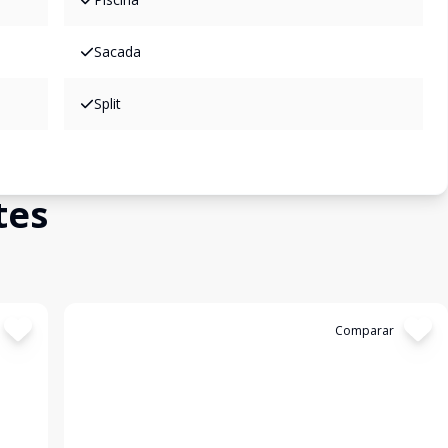
Sacada
Split
tes
Cód:
14309
Comparar