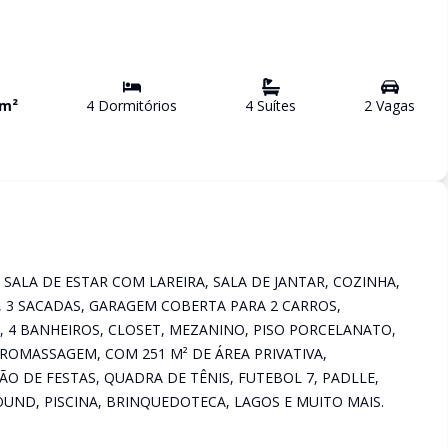
m²
4
Dormitório
s
4
Suíte
s
2
Vaga
s
SALA DE ESTAR COM LAREIRA, SALA DE JANTAR, COZINHA,
, 3 SACADAS, GARAGEM COBERTA PARA 2 CARROS,
 4 BANHEIROS, CLOSET, MEZANINO, PISO PORCELANATO,
OMASSAGEM, COM 251 M² DE ÁREA PRIVATIVA,
O DE FESTAS, QUADRA DE TÊNIS, FUTEBOL 7, PADLLE,
OUND, PISCINA, BRINQUEDOTECA, LAGOS E MUITO MAIS.