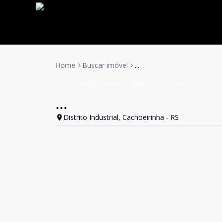
Home
Buscar imóvel
...
Casas em Condomínio
VENDA
Cód:
12432
...
Distrito Industrial, Cachoeirinha - RS