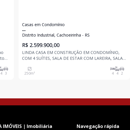
Casas em Condomínio
...
Distrito Industrial, Cachoeirinha - RS
R$ 2.599.900,00
no
LINDA CASA EM CONSTRUÇÃO EM CONDOMÍNIO,
COM 4 SUÍTES, SALA DE ESTAR COM LAREIRA, SALA
te
DE JANTAR, COZINHA, ÁREA DE SERVIÇO, ÁGUA
QUENTE, PISO PORCELANATO, LAVABO,
4
3
250
m²
4
4
2
rea
CHURRASQUEIRA, DECK, PISCINA, ACABAMENTOS
EM GESSO, COM 250 M² DE ÁREA PRIVATIVA ,
CONDOMÍNIO
 IMÓVEIS | Imobiliária
Navegação rápida