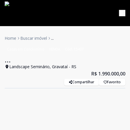
Home
Buscar imóvel
...
Casas em Condomínio
VENDA
Cód:
15407
...
Landscape Seminário, Gravataí - RS
R$ 1.990.000,00
Compartilhar
Favorito