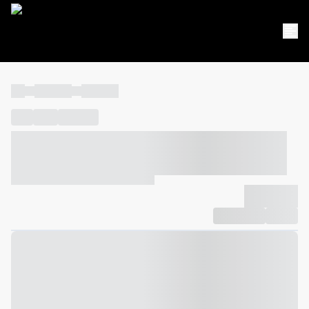
----
----- -----
----- -----
----
-----
---- ------
----- ----- -- ------ ---- ---- -- ----- ----- -----
--- ------
----- ----- -- ------ ----- ----- -- ------
-------------
Compartilhar
Favorito