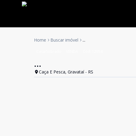
Home
Buscar imóvel
...
Casa/Sobrado
VENDA
Cód:
12954
...
Caça E Pesca, Gravataí - RS