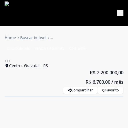
Home
Buscar imóvel
...
Casa/Sobrado
VENDA E ALUGUEL
Cód:
6496
...
Centro, Gravataí - RS
R$ 2.200.000,00
R$ 6.700,00
/ mês
Compartilhar
Favorito