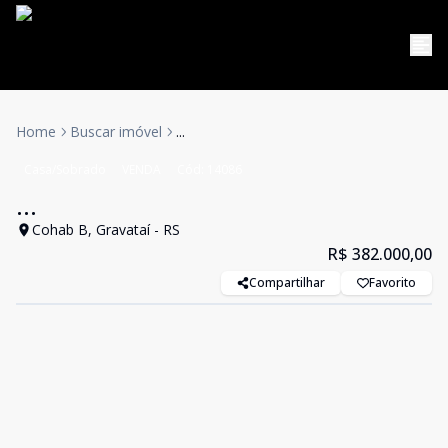
Home
Buscar imóvel
...
Casa/Sobrado
VENDA
Cód:
14086
...
Cohab B, Gravataí - RS
R$ 382.000,00
Compartilhar
Favorito