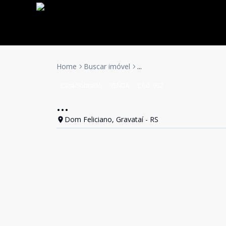
Home
Buscar imóvel
...
Casa/Sobrado
VENDA
Cód:
932
...
Dom Feliciano, Gravataí - RS