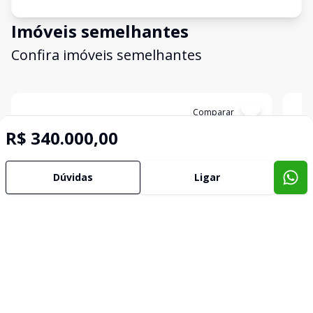
Imóveis semelhantes
Confira imóveis semelhantes
Cód:
23454
Comparar
Có
R$ 340.000,00
Dúvidas
Ligar
Casa/Sobrado
Casa
...
...
Jansen, Gravataí - RS
Jans
R$ 249.900,00
R$ 