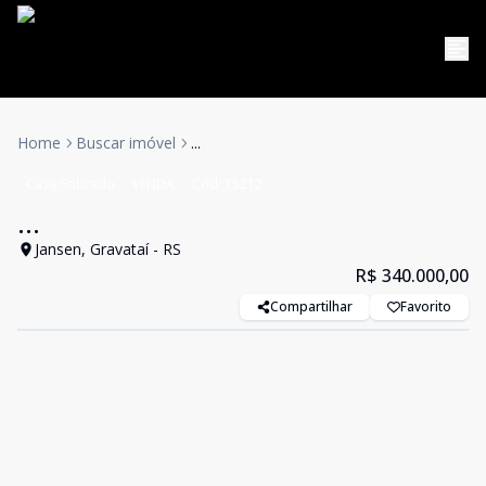
Home
Buscar imóvel
...
Casa/Sobrado
VENDA
Cód:
15212
...
Jansen, Gravataí - RS
R$ 340.000,00
Compartilhar
Favorito