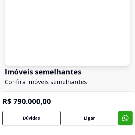
Imóveis semelhantes
Confira imóveis semelhantes
R$ 790.000,00
Cód:
15264
Comparar
Có
Dúvidas
Ligar