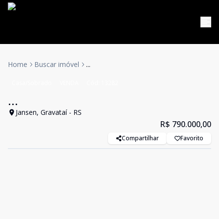
Home
Buscar imóvel
...
Casa/Sobrado
VENDA
Cód:
13282
...
Jansen, Gravataí - RS
R$ 790.000,00
Compartilhar
Favorito