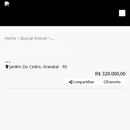
Home
Buscar imóvel
...
Casa/Sobrado
VENDA
Cód:
9521
...
Jardim Do Cedro, Gravataí - RS
R$ 320.000,00
Compartilhar
Favorito