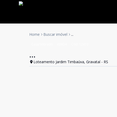
Home
Buscar imóvel
...
Casa/Sobrado
VENDA
Cód:
12410
...
Loteamento Jardim Timbaúva, Gravataí - RS