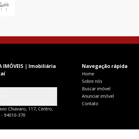
,
1
1
ai
 IMÓVEIS | Imobiliária
Navegação rápida
aí
Home
Sobre nós
Buscar imóvel
7700
Anunciar imóvel
7700
to@brambillaimoveis.com
Contato
vio Chiavaro, 117, Centro,
S - 94010-370