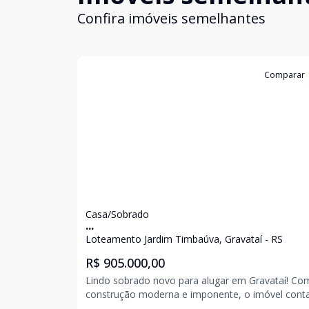
Confira imóveis semelhantes
Cód:
15420
Comparar
Casa/Sobrado
...
Loteamento Jardim Timbaúva, Gravataí - RS
R$ 905.000,00
Lindo sobrado novo para alugar em Gravataí! Com
construção moderna e imponente, o imóvel cont
3 dormitórios, sendo 1 suíte, sala de estar e janta