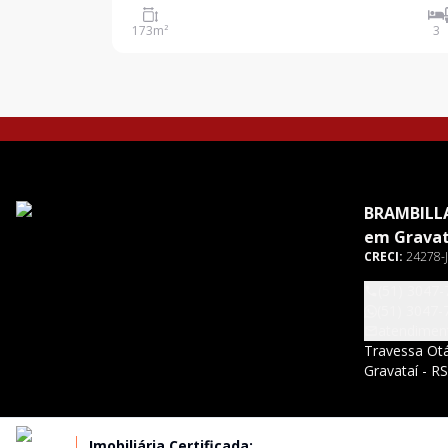
integradas, lavabo, cozinha ampla e churrasqueira
173
m²
3
oferecendo ambientes bem distribuídos e funcion
BRAMBILLA
em Gravat
CRECI:
24278-J
(51) 3047-
(51) 3047-
atendimen
Travessa Otá
Gravataí - R
Imobiliária Certificada: